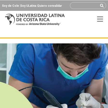
Soy de Cole
Soy ULatina
Quiero convalidar