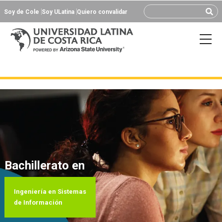
Soy de Cole
Soy ULatina
Quiero convalidar
Bachillerato en
Ingeniería en Sistemas
de Información