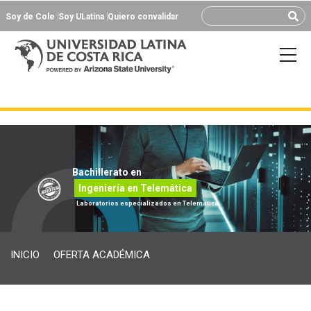
Soy de Cole
Soy ULatina
Quiero convalidar
Bachillerato en
Ingeniería en Telemática
Laboratorios especializados en Telemática
INICIO
OFERTA ACADÉMICA