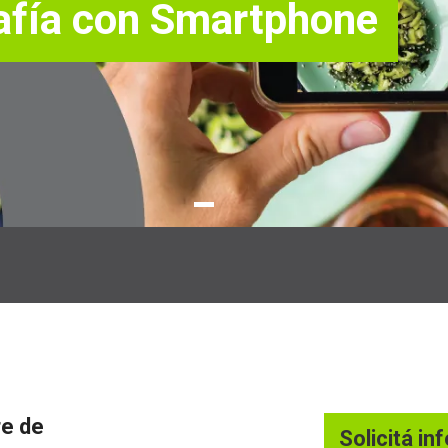
afía con Smartphone
re de
Solicitá in