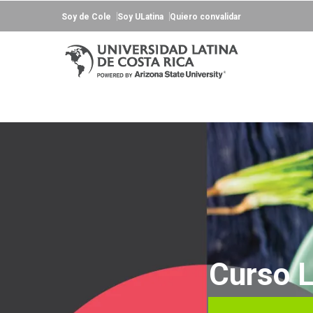
Soy de Cole
Soy ULatina
Quiero convalidar
Curso L