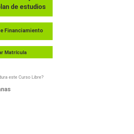
plan de estudios
e Financiamiento
iar Matrícula
ura este Curso Libre?
anas