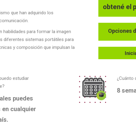
obtené el 
ismo que han adquirido los
 comunicación.
Opciones d
an habilidades para formar la imagen
s diferentes sistemas portátiles para
écnicas y composición que impulsan la
Inic
puedo estudiar
¿Cuánto d
re?
8 sem
uales puedes
 en cualquier
aís.