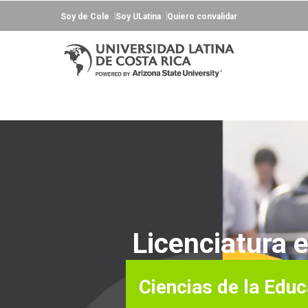
Soy de Cole
Soy ULatina
Quiero convalidar
Licenciatura 
Ciencias de la Edu