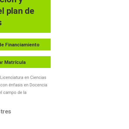
l plan de
s
de Financiamiento
iar Matrícula
 Licenciatura en Ciencias
 con énfasis en Docencia
el campo de la
stres