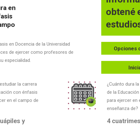
ura en
obtené e
fasis
estudio
campo
asis en Docencia de la Universidad
Opciones 
aces de ejercer como profesores de
u especialidad.
Inic
studiar la carrera
¿Cuánto dura la
cación con énfasis
de la Educación
cer en el campo de
para ejercer en 
enseñanza de?
uápiles y
4 cuatrime