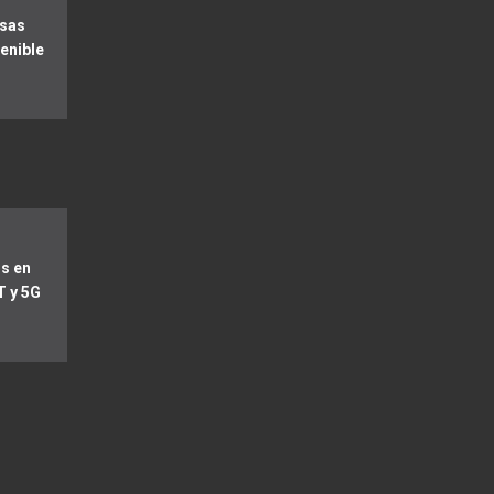
esas
enible
s en
T y 5G