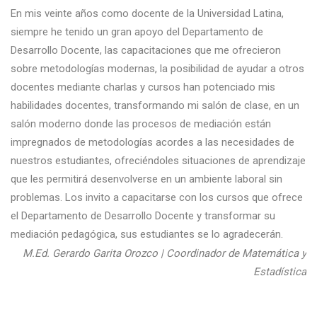
En mis veinte años como docente de la Universidad Latina,
Si
siempre he tenido un gran apoyo del Departamento de
ed
Desarrollo Docente, las capacitaciones que me ofrecieron
ca
sobre metodologías modernas, la posibilidad de ayudar a otros
pr
docentes mediante charlas y cursos han potenciado mis
po
habilidades docentes, transformando mi salón de clase, en un
co
salón moderno donde las procesos de mediación están
qu
impregnados de metodologías acordes a las necesidades de
de
nuestros estudiantes, ofreciéndoles situaciones de aprendizaje
ha
que les permitirá desenvolverse en un ambiente laboral sin
un
problemas. Los invito a capacitarse con los cursos que ofrece
es
el Departamento de Desarrollo Docente y transformar su
ex
mediación pedagógica, sus estudiantes se lo agradecerán.
ne
pr
M.Ed. Gerardo Garita Orozco | Coordinador de Matemática y
es
Estadística