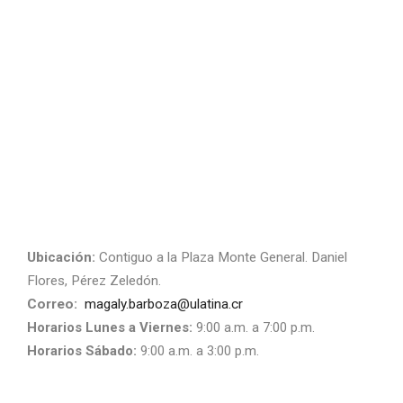
Ubicación:
Contiguo a la Plaza Monte General. Daniel
Flores, Pérez Zeledón.
Correo:
magaly.barboza@ulatina.cr
Horarios Lunes a Viernes:
9:00 a.m. a 7:00 p.m.
Horarios Sábado:
9:00 a.m. a 3:00 p.m.